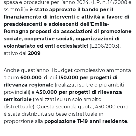
spesa e procedure per l’anno 2024. (L.R. n. 14/2008 e
ss.mm.ii.)»
è stato approvato il bando per il
finanziamento di interventi e attività a favore di
preadolescenti e adolescenti dell’Emilia-
Romagna
proposti da associazioni di promozione
sociale, cooperative sociali, organizzazioni di
volontariato ed enti ecclesiastici
(L.206/2003),
attivo dal
2009
.
Anche quest’anno il budget complessivo ammonta
a euro
600.000
, di cui
150.000 per progetti di
rilevanza regionale
(realizzati su tre o più ambiti
provinciali) e
450.000 per progetti di rilevanza
territoriale
(realizzati su un solo ambito
distrettuale). Questa seconda quota, 450.000 euro,
è stata distribuita su base distrettuale in
proporzione alla
popolazione 11-19 anni residente
.