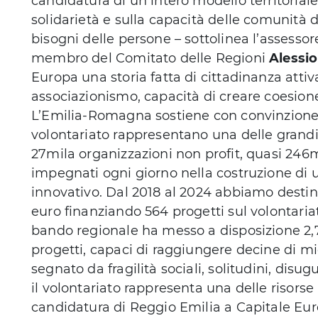
candidatura di un intero modello territoriale
solidarietà e sulla capacità delle comunità d
bisogni delle persone – sottolinea l’assess
membro del Comitato delle Regioni
Alessi
Europa una storia fatta di cittadinanza attiva
associazionismo, capacità di creare coesione
L’Emilia-Romagna sostiene con convinzione qu
volontariato rappresentano una delle grandi
27mila organizzazioni non profit, quasi 246mi
impegnati ogni giorno nella costruzione di u
innovativo. Dal 2018 al 2024 abbiamo desti
euro finanziando 564 progetti sul volontaria
bando regionale ha messo a disposizione 2,7
progetti, capaci di raggiungere decine di mig
segnato da fragilità sociali, solitudini, dis
il volontariato rappresenta una delle risorse
candidatura di Reggio Emilia a Capitale Euro