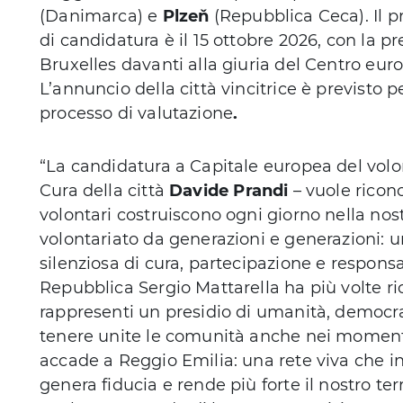
(Danimarca) e
Plzeň
(Repubblica Ceca). Il 
di candidatura è il 15 ottobre 2026, con la 
Bruxelles davanti alla giuria del Centro euro
L’annuncio della città vincitrice è previsto p
processo di valutazione
.
“La candidatura a Capitale europea del volon
Cura della città
Davide Prandi
– vuole ricon
volontari costruiscono ogni giorno nella nost
volontariato da generazioni e generazioni: 
silenziosa di cura, partecipazione e responsab
Repubblica Sergio Mattarella ha più volte ri
rappresenti un presidio di umanità, democra
tenere unite le comunità anche nei momenti 
accade a Reggio Emilia: una rete viva che int
genera fiducia e rende più forte il nostro te