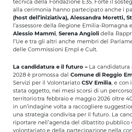
tecnica della Fondazione E35. Forte il sostegn
alla cerimonia hanno partecipato anche i p
(host dell’iniziativa), Alessandra Moretti, 
l’assessore della Regione Emilia-Romagna 
Alessio Mammi
,
Serena Angioli
della Rappr
l’Ue e tra gli altri anche membri del Parlam
delle Commissioni Empl e Cult.
La candidatura e il futuro –
La candidatura 
2028 è promossa dal
Comune di Reggio Emi
Servizi per il Volontariato
CSV Emilia
, e con 
stata oggetto, nei mesi scorsi di un percors
territorio:tra febbraio e maggio 2026 oltre 4
in un’indagine volta a raccogliere suggesti
una strategia condivisa per il futuro. La can
riportare nell’agenda del dibattito pubblico 
volontariato e della partecipazione nella co