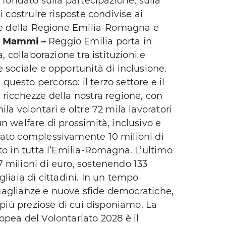
 fondato sulla partecipazione, sulla
i costruire risposte condivise ai
ore della Regione Emilia-Romagna e
o Mammi –
Reggio Emilia porta in
, collaborazione tra istituzioni e
 sociale e opportunità di inclusione.
esto percorso: il terzo settore e il
 ricchezze della nostra regione, con
la volontari e oltre 72 mila lavoratori
n welfare di prossimità, inclusivo e
nato complessivamente 10 milioni di
to in tutta l’Emilia-Romagna. L’ultimo
 milioni di euro, sostenendo 133
liaia di cittadini. In un tempo
uguaglianze e nuove sfide democratiche,
 più preziose di cui disponiamo. La
pea del Volontariato 2028 è il