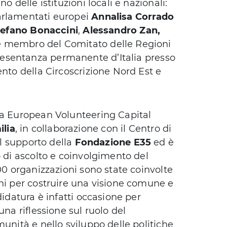
o delle istituzioni locali e nazionali:
arlamentati europei
Annalisa Corrado
Stefano Bonaccini
,
Alessandro Zan,
e membro del Comitato delle Regioni
esentanza permanente d’Italia presso
ento della Circoscrizione Nord Est e
a European Volunteering Capital
lia
, in collaborazione con il Centro di
il supporto della
Fondazione E35
ed è
o di ascolto e coinvolgimento del
00 organizzazioni sono state coinvolte
oni per costruire una visione comune e
didatura è infatti occasione per
una riflessione sul ruolo del
munità e nello sviluppo delle politiche