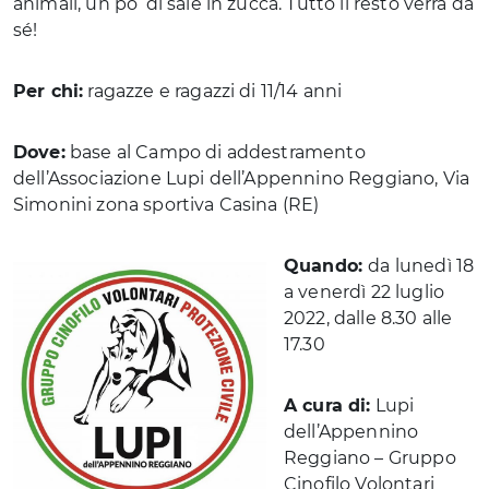
animali, un po’ di sale in zucca. Tutto il resto verrà da
sé!
Per chi:
ragazze e ragazzi di 11/14 anni
Dove:
base al Campo di addestramento
dell’Associazione Lupi dell’Appennino Reggiano, Via
Simonini zona sportiva Casina (RE)
Quando:
da lunedì 18
a venerdì 22 luglio
2022, dalle 8.30 alle
17.30
A cura di:
Lupi
dell’Appennino
Reggiano – Gruppo
Cinofilo Volontari