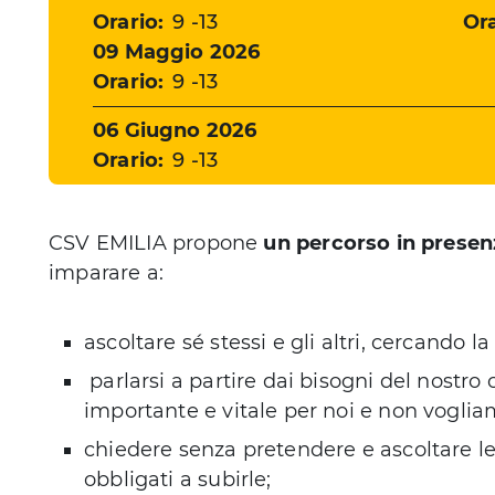
Orario:
9 -13
Ora
Data
09 Maggio 2026
Orario:
9 -13
Data
06 Giugno 2026
Orario:
9 -13
CSV EMILIA propone
un percorso in presen
imparare a:
ascoltare sé stessi e gli altri, cercando la
parlarsi a partire dai bisogni del nostro
importante e vitale per noi e non vogliam
chiedere senza pretendere e ascoltare le r
obbligati a subirle;