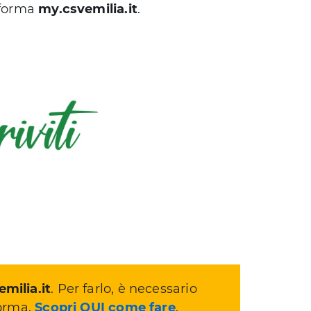
aforma
my.csvemilia.it
.
milia.it
. Per farlo, è necessario
forma.
Scopri QUI come fare
.