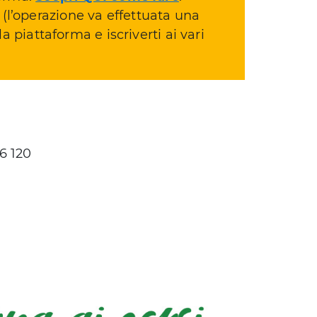
(l’operazione va effettuata una
la piattaforma e iscriverti ai vari
6 120