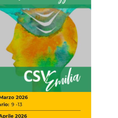
ta
 Marzo 2026
rio:
9 -13
ta
Aprile 2026