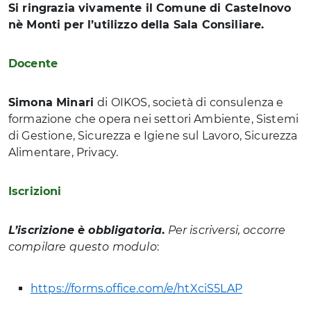
Si ringrazia vivamente il Comune di Castelnovo
nè Monti per l’utilizzo della Sala Consiliare.
Docente
Simona Minari
di OIKOS, società di consulenza e
formazione che opera nei settori Ambiente, Sistemi
di Gestione, Sicurezza e Igiene sul Lavoro, Sicurezza
Alimentare, Privacy.
Iscrizioni
L’iscrizione è obbligatoria
.
Per iscriversi, occorre
compilare questo modulo
:
https://forms.office.com/e/htXciS5LAP