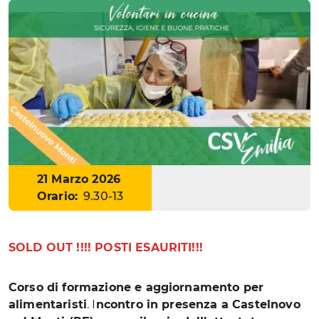
Data
21 Marzo 2026
Orario:
9.30-13
SOLD OUT !!!! POSTI ESAURITI!!!
Corso di formazione e aggiornamento per
alimentaristi
. I
ncontro in presenza a Castelnovo