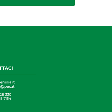
TTACI
milia.it
a@pec.it
228 330
28 7154